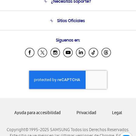
¿Necesitas soporte?
Soporte
Seguimiento de tu pedido
Soporte telefónico
Sitios Oficiales
Condiciones de Compra
Soporte vía eMail
Preguntas Frecuentes
Samsung Costa Rica
Síguenos en:
Samsung Ecuador
Samsung El Salvador
Samsung Guatemala
Samsung Honduras
Samsung Nicaragua
Samsung Panamá
Samsung República Dominicana
Samsung Venezuela
Ayuda para accesibilidad
Privacidad
Legal
Copyright© 1995-2025 SAMSUNG Todos los Derechos Reservados.