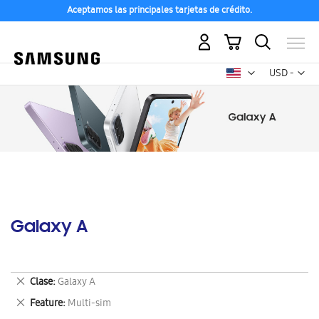
Aceptamos las principales tarjetas de crédito.
Mi carrito
Mon
USD -
dólar
estadounid
Galaxy A
Eliminar
Clase
Galaxy A
este
Eliminar
Feature
Multi-sim
artículo
este