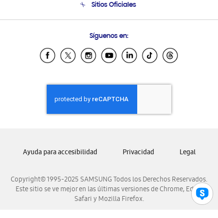
Sitios Oficiales
Condiciones de Compra
Soporte vía eMail
Preguntas Frecuentes
Samsung Costa Rica
Síguenos en:
Samsung Ecuador
Samsung El Salvador
Samsung Guatemala
Samsung Honduras
Samsung Nicaragua
Samsung Panamá
Samsung República Dominicana
Samsung Venezuela
Ayuda para accesibilidad
Privacidad
Legal
Copyright© 1995-2025 SAMSUNG Todos los Derechos Reservados.
Este sitio se ve mejor en las últimas versiones de Chrome, Edge,
Safari y Mozilla Firefox.