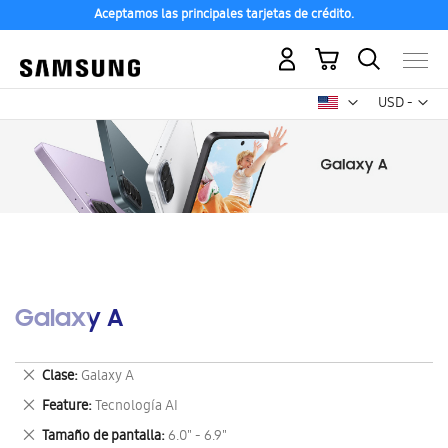
Aceptamos las principales tarjetas de crédito.
Mi carrito
Mon
USD -
dólar
estadounid
Galaxy A
Eliminar
Clase
Galaxy A
este
Eliminar
Feature
Tecnología AI
artículo
este
Eliminar
Tamaño de pantalla
6.0" - 6.9"
artículo