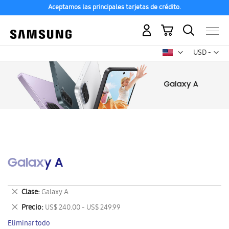
Aceptamos las principales tarjetas de crédito.
Mi carrito
Mon
USD -
dólar
estadounid
Galaxy A
Eliminar
Clase
Galaxy A
este
Eliminar
Precio
US$ 240.00 - US$ 249.99
artículo
este
Eliminar todo
artículo