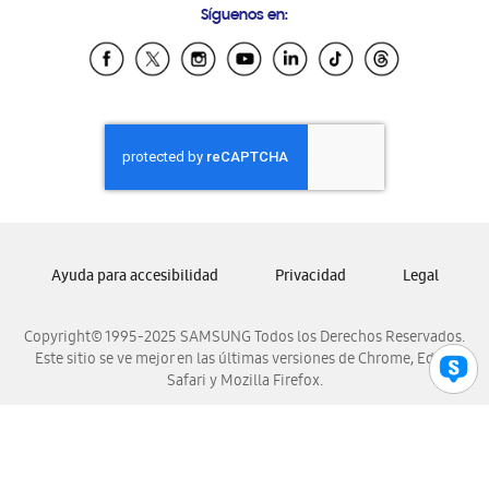
Síguenos en:
Samsung Ecuador
Samsung El Salvador
Samsung Guatemala
Samsung Honduras
Samsung Nicaragua
Samsung Panamá
Samsung República Dominicana
Samsung Venezuela
Ayuda para accesibilidad
Privacidad
Legal
Copyright© 1995-2025 SAMSUNG Todos los Derechos Reservados.
Este sitio se ve mejor en las últimas versiones de Chrome, Edge,
Safari y Mozilla Firefox.