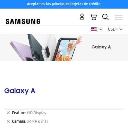
Aceptamos las principales tarjetas de crédito.
Mi carrito
Mon
USD -
dólar
estadounid
Galaxy A
Eliminar
Feature
HD Display
este
Eliminar
Camara
24MP o más
artículo
este