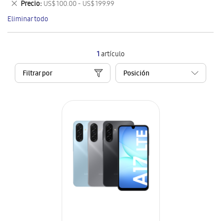
Eliminar
Precio
US$ 100.00 - US$ 199.99
artículo
este
Eliminar todo
artículo
1
artículo
Filtrar por