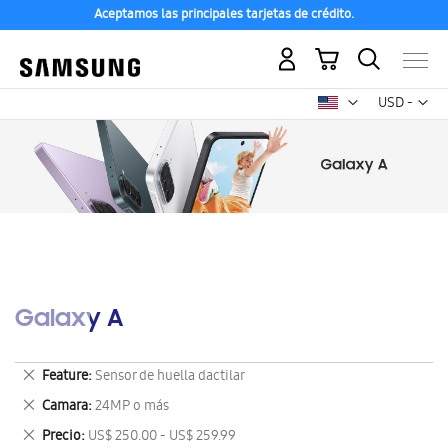
Aceptamos las principales tarjetas de crédito.
Mi carrito
Mon
USD -
dólar
estadounid
Galaxy A
Eliminar
Feature
Sensor de huella dactilar
este
Eliminar
Camara
24MP o más
artículo
este
Eliminar
Precio
US$ 250.00 - US$ 259.99
artículo