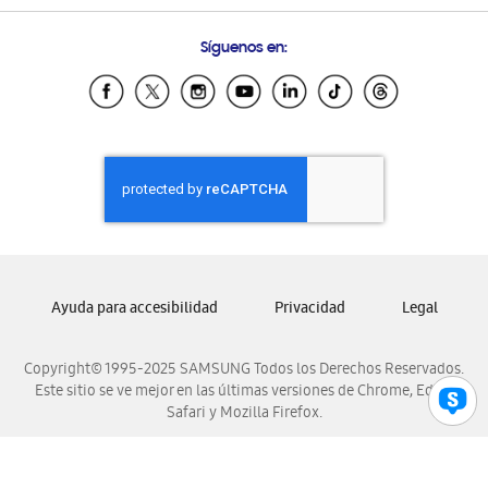
Preguntas Frecuentes
Samsung Costa Rica
Síguenos en:
Samsung Ecuador
Samsung El Salvador
Samsung Guatemala
Samsung Honduras
Samsung Nicaragua
Samsung Panamá
Samsung República Dominicana
Samsung Venezuela
Ayuda para accesibilidad
Privacidad
Legal
Copyright© 1995-2025 SAMSUNG Todos los Derechos Reservados.
Este sitio se ve mejor en las últimas versiones de Chrome, Edge,
Safari y Mozilla Firefox.