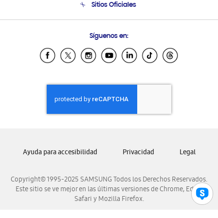
Sitios Oficiales
Condiciones de Compra
Soporte vía eMail
Preguntas Frecuentes
Samsung Costa Rica
Síguenos en:
Samsung Ecuador
Samsung El Salvador
Samsung Guatemala
Samsung Honduras
Samsung Nicaragua
Samsung Panamá
Samsung República Dominicana
Samsung Venezuela
Ayuda para accesibilidad
Privacidad
Legal
Copyright© 1995-2025 SAMSUNG Todos los Derechos Reservados.
Este sitio se ve mejor en las últimas versiones de Chrome, Edge,
Safari y Mozilla Firefox.