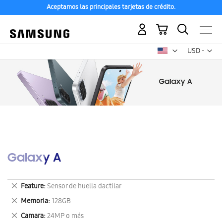
Aceptamos las principales tarjetas de crédito.
Mi carrito
Mon
USD -
dólar
estadounid
Galaxy A
Eliminar
Feature
Sensor de huella dactilar
este
Eliminar
Memoria
128GB
artículo
este
Eliminar
Camara
24MP o más
artículo