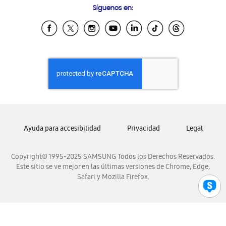
Síguenos en:
Samsung Ecuador
Samsung El Salvador
Samsung Guatemala
Samsung Honduras
Samsung Nicaragua
Samsung Panamá
Samsung República Dominicana
Samsung Venezuela
Ayuda para accesibilidad
Privacidad
Legal
Copyright© 1995-2025 SAMSUNG Todos los Derechos Reservados.
Este sitio se ve mejor en las últimas versiones de Chrome, Edge,
Safari y Mozilla Firefox.