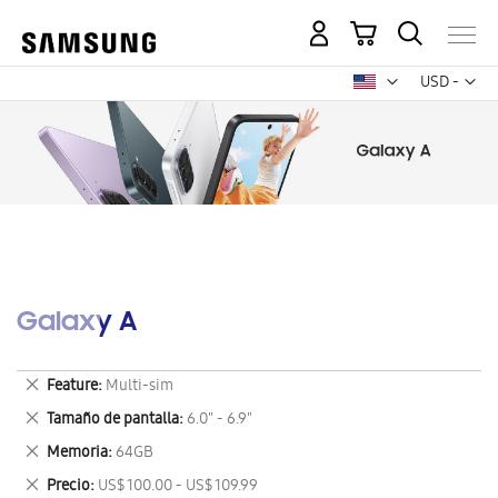
Mi carrito
Mon
USD -
dólar
estadounid
Galaxy A
Eliminar
Feature
Multi-sim
este
Eliminar
Tamaño de pantalla
6.0" - 6.9"
artículo
este
Eliminar
Memoria
64GB
artículo
este
Eliminar
Precio
US$ 100.00 - US$ 109.99
artículo