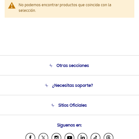
No podemos encontrar productos que coincida con la
selección.
Otras secciones
Conócenos
¿Necesitas soporte?
Soporte
Seguimiento de tu pedido
Soporte telefónico
Sitios Oficiales
Condiciones de Compra
Soporte vía eMail
Preguntas Frecuentes
Samsung Costa Rica
Síguenos en:
Samsung Ecuador
Samsung El Salvador