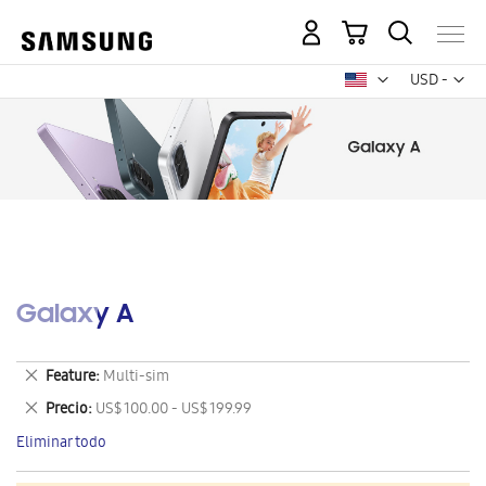
Mi carrito
Mon
USD -
dólar
estadounid
Galaxy A
Eliminar
Feature
Multi-sim
este
Eliminar
Precio
US$ 100.00 - US$ 199.99
artículo
este
Eliminar todo
artículo