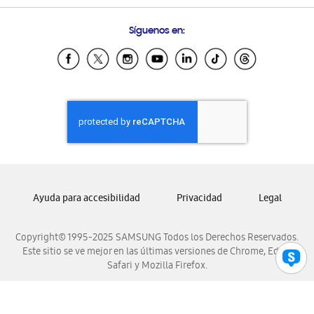
Preguntas Frecuentes
Samsung Costa Rica
Síguenos en:
Samsung Ecuador
Samsung El Salvador
Samsung Guatemala
Samsung Honduras
Samsung Nicaragua
Samsung Panamá
Samsung República Dominicana
Samsung Venezuela
Ayuda para accesibilidad
Privacidad
Legal
Copyright© 1995-2025 SAMSUNG Todos los Derechos Reservados.
Este sitio se ve mejor en las últimas versiones de Chrome, Edge,
Safari y Mozilla Firefox.