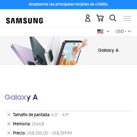
Aceptamos las principales tarjetas de crédito.
Mi carrito
Mon
USD -
dólar
estadounid
Galaxy A
Eliminar
Tamaño de pantalla
6.0" - 6.9"
este
Eliminar
Memoria
256GB
artículo
este
Eliminar
Precio
US$ 200.00 - US$ 299.99
artículo