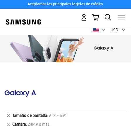
Aceptamos las principales tarjetas de crédito.
Mi carrito
Mon
USD -
dólar
estadounid
Galaxy A
Eliminar
Tamaño de pantalla
6.0" - 6.9"
este
Eliminar
Camara
24MP o más
artículo
este