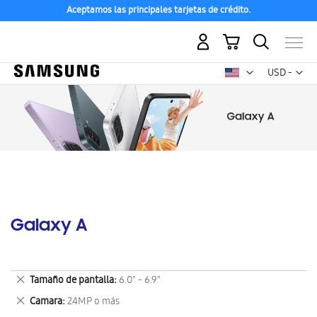
Aceptamos las principales tarjetas de crédito.
Mi carrito
Mon
USD -
dólar
estadounid
Galaxy A
Eliminar
Tamaño de pantalla
6.0" - 6.9"
este
Eliminar
Camara
24MP o más
artículo
este