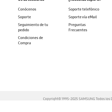
Conócenos
Soporte telefónico
Soporte
Soporte vía eMail
Seguimiento de tu
Preguntas
pedido
Frecuentes
Condiciones de
Compra
Copyright© 1995-2025 SAMSUNG Todos los D
Este sitio se ve mejor en las últimas versiones de Chrome