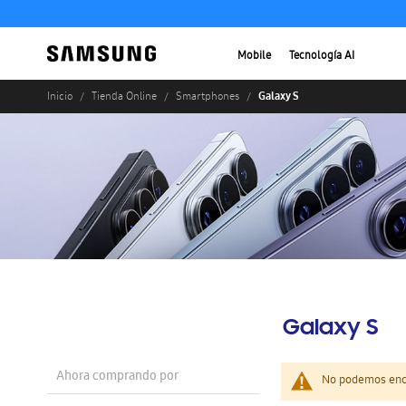
Mobile
Tecnología AI
Galaxy S
Inicio
Tienda Online
Smartphones
Galaxy S
Ahora comprando por
No podemos enco