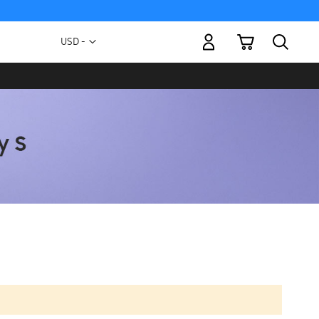
Mi carrito
Moneda
USD -
dólar
estadounidense