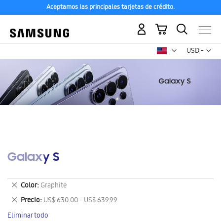
Aceptamos las principales tarjetas de crédito.
Mi carrito
Mon
USD -
dólar
estadounid
Galaxy S
Eliminar
Color
Graphite
este
Eliminar
Precio
US$ 630.00 - US$ 639.99
artículo
este
Eliminar todo
artículo