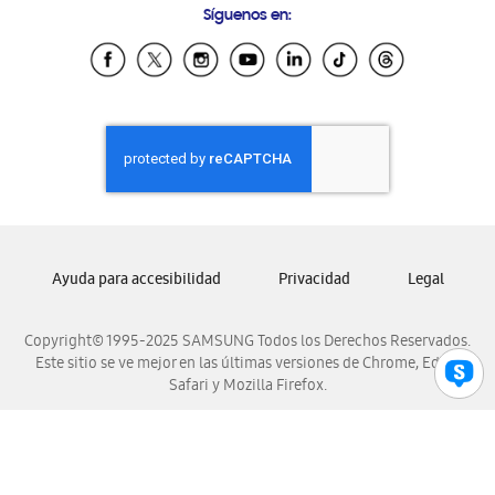
Síguenos en:
Samsung Ecuador
Samsung El Salvador
Samsung Guatemala
Samsung Honduras
Samsung Nicaragua
Samsung Panamá
Samsung República Dominicana
Samsung Venezuela
Ayuda para accesibilidad
Privacidad
Legal
Copyright© 1995-2025 SAMSUNG Todos los Derechos Reservados.
Este sitio se ve mejor en las últimas versiones de Chrome, Edge,
Safari y Mozilla Firefox.