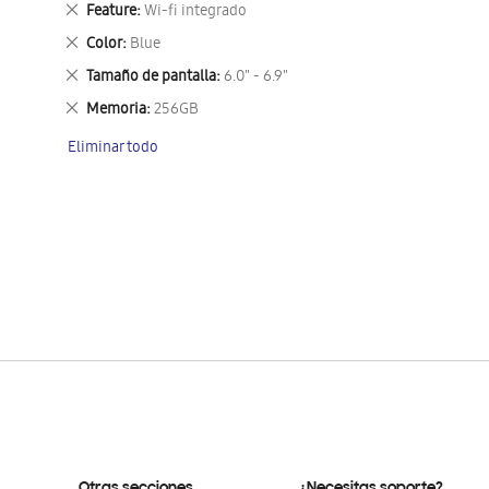
Eliminar
Feature
Wi-fi integrado
este
Eliminar
Color
Blue
artículo
este
Eliminar
Tamaño de pantalla
6.0" - 6.9"
artículo
este
Eliminar
Memoria
256GB
artículo
este
Eliminar todo
artículo
Otras secciones
¿Necesitas soporte?