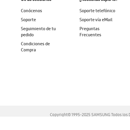
Conócenos
Soporte telefónico
Soporte
Soporte vía eMail
Seguimiento de tu
Preguntas
pedido
Frecuentes
Condiciones de
Compra
Copyright© 1995-2025 SAMSUNG Todos los D
Este sitio se ve mejor en las últimas versiones de Chrome