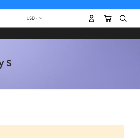
Mi carrito
Moneda
USD -
dólar
estadounidense