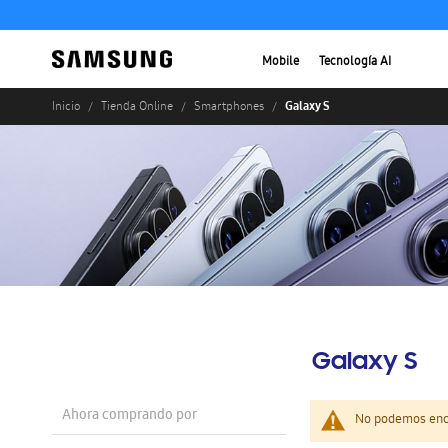
Mobile
Tecnología AI
Galaxy S
Inicio
Tienda Online
Smartphones
Galaxy S
Ahora comprando por
No podemos enco