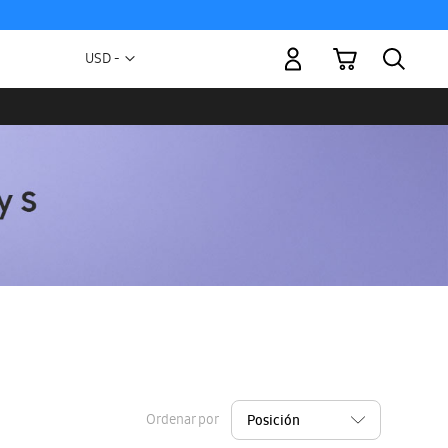
Mi carrito
Moneda
USD -
dólar
estadounidense
Ordenar por