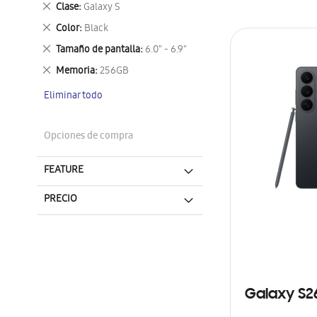
Eliminar
Clase
Galaxy S
este
Eliminar
Color
Black
artículo
este
Eliminar
Tamaño de pantalla
6.0" - 6.9"
artículo
este
Eliminar
Memoria
256GB
artículo
este
Eliminar todo
artículo
Opciones de compra
FEATURE
PRECIO
Galaxy S2