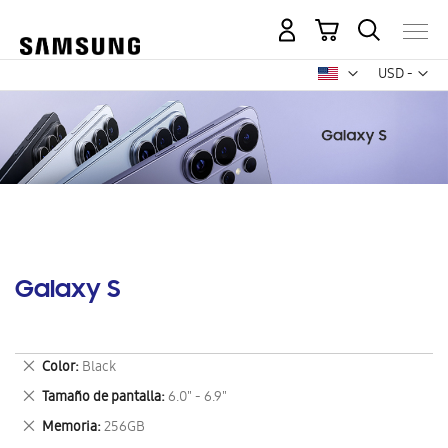
Mi carrito
Mon
USD -
dólar
estadounid
Galaxy S
Eliminar
Color
Black
este
Eliminar
Tamaño de pantalla
6.0" - 6.9"
artículo
este
Eliminar
Memoria
256GB
artículo
este