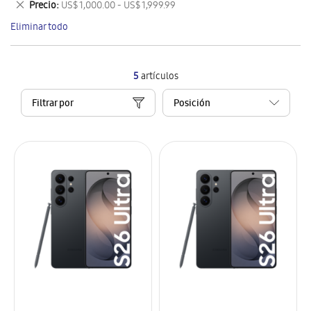
Eliminar
Precio
US$ 1,000.00 - US$ 1,999.99
artículo
este
Eliminar todo
artículo
5
artículos
Filtrar por