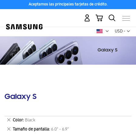
Aceptamos las principales tarjetas de crédito.
Mi carrito
Mon
USD -
dólar
estadounid
Galaxy S
Eliminar
Color
Black
este
Eliminar
Tamaño de pantalla
6.0" - 6.9"
artículo
este