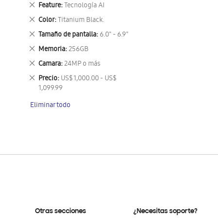
este
Eliminar
Feature
Tecnología AI
artículo
este
Eliminar
Color
Titanium Black.
artículo
este
Eliminar
Tamaño de pantalla
6.0" - 6.9"
artículo
este
Eliminar
Memoria
256GB
artículo
este
Eliminar
Camara
24MP o más
artículo
este
Eliminar
Precio
US$ 1,000.00 - US$
artículo
este
1,099.99
artículo
Eliminar todo
Otras secciones
¿Necesitas soporte?