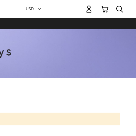
Mi carrito
Moneda
USD -
dólar
estadounidense