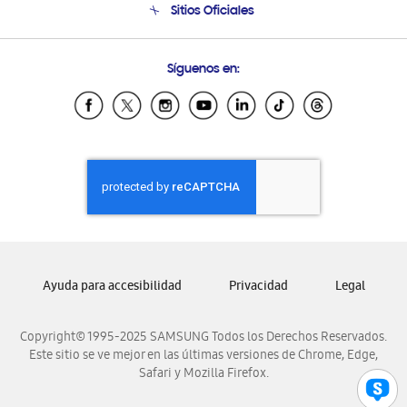
Sitios Oficiales
Condiciones de Compra
Soporte vía eMail
Preguntas Frecuentes
Samsung Costa Rica
Síguenos en:
Samsung Ecuador
Samsung El Salvador
Samsung Guatemala
Samsung Honduras
Samsung Nicaragua
Samsung Panamá
Samsung República Dominicana
Samsung Venezuela
Ayuda para accesibilidad
Privacidad
Legal
Copyright© 1995-2025 SAMSUNG Todos los Derechos Reservados.
Este sitio se ve mejor en las últimas versiones de Chrome, Edge,
Safari y Mozilla Firefox.