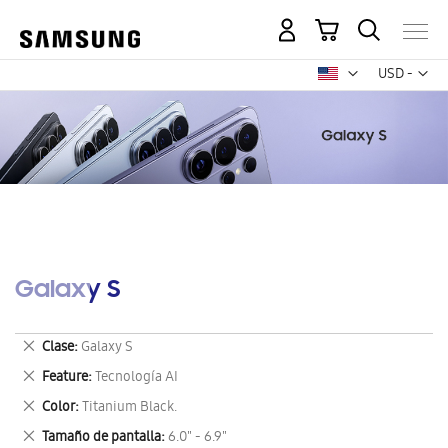
Mi carrito
Mon
USD -
dólar
estadounid
Galaxy S
Eliminar
Clase
Galaxy S
este
Eliminar
Feature
Tecnología AI
artículo
este
Eliminar
Color
Titanium Black.
artículo
este
Eliminar
Tamaño de pantalla
6.0" - 6.9"
artículo