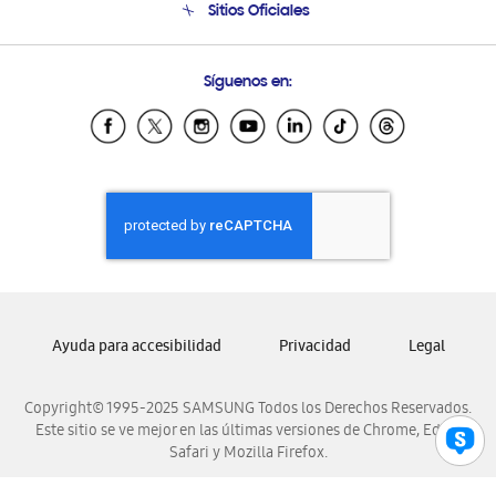
Sitios Oficiales
Condiciones de Compra
Soporte vía eMail
Preguntas Frecuentes
Samsung Costa Rica
Síguenos en:
Samsung Ecuador
Samsung El Salvador
Samsung Guatemala
Samsung Honduras
Samsung Nicaragua
Samsung Panamá
Samsung República Dominicana
Samsung Venezuela
Ayuda para accesibilidad
Privacidad
Legal
Copyright© 1995-2025 SAMSUNG Todos los Derechos Reservados.
Este sitio se ve mejor en las últimas versiones de Chrome, Edge,
Safari y Mozilla Firefox.