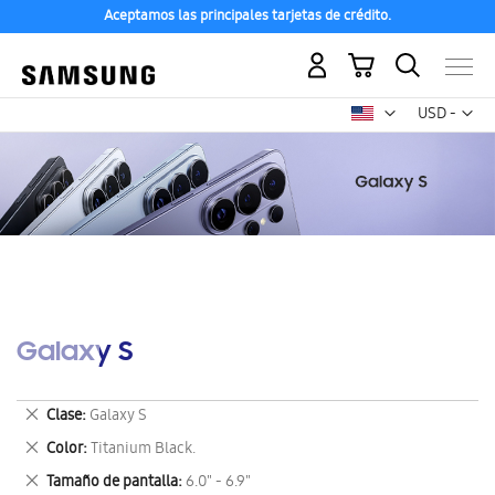
Aceptamos las principales tarjetas de crédito.
Mi carrito
Mon
USD -
dólar
estadounid
Galaxy S
Eliminar
Clase
Galaxy S
este
Eliminar
Color
Titanium Black.
artículo
este
Eliminar
Tamaño de pantalla
6.0" - 6.9"
artículo