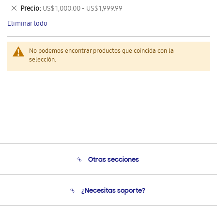
este
Eliminar
Precio
US$ 1,000.00 - US$ 1,999.99
artículo
este
Eliminar todo
artículo
No podemos encontrar productos que coincida con la
selección.
Otras secciones
Conócenos
¿Necesitas soporte?
Soporte
Seguimiento de tu pedido
Soporte telefónico