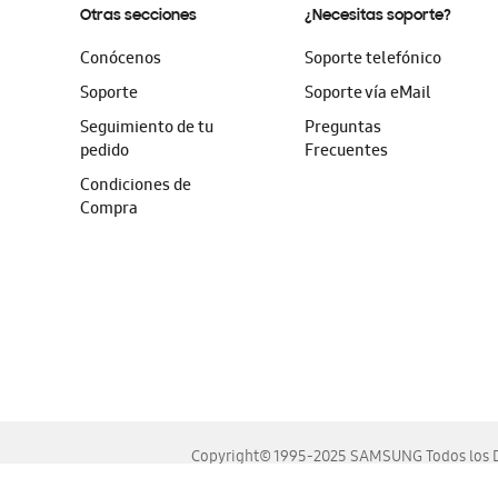
Otras secciones
¿Necesitas soporte?
Conócenos
Soporte telefónico
Soporte
Soporte vía eMail
Seguimiento de tu
Preguntas
pedido
Frecuentes
Condiciones de
Compra
Copyright© 1995-2025 SAMSUNG Todos los D
Este sitio se ve mejor en las últimas versiones de Chrome