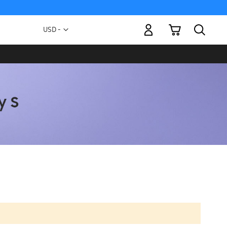
Mi carrito
Moneda
USD -
dólar
estadounidense