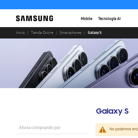
Mobile
Tecnología AI
Galaxy S
Inicio
Tienda Online
Smartphones
Galaxy S
Ahora comprando por
No podemos enco