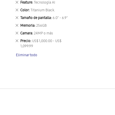
Eliminar
Feature
Tecnología AI
este
Eliminar
Color
Titanium Black.
artículo
este
Eliminar
Tamaño de pantalla
6.0" - 6.9"
artículo
este
Eliminar
Memoria
256GB
artículo
este
Eliminar
Camara
24MP o más
artículo
este
Eliminar
Precio
US$ 1,000.00 - US$
artículo
este
1,099.99
artículo
Eliminar todo