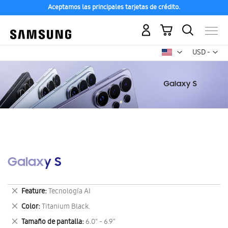
Aceptamos las principales tarjetas de crédito.
Mi carrito
Mon
USD -
dólar
estadounid
Galaxy S
Eliminar
Feature
Tecnología AI
este
Eliminar
Color
Titanium Black.
artículo
este
Eliminar
Tamaño de pantalla
6.0" - 6.9"
artículo