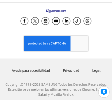
Preguntas Frecuentes
Samsung Costa Rica
Síguenos en:
Samsung Ecuador
Samsung El Salvador
Samsung Guatemala
Samsung Honduras
Samsung Nicaragua
Samsung Panamá
Samsung República Dominicana
Samsung Venezuela
Ayuda para accesibilidad
Privacidad
Legal
Copyright© 1995-2025 SAMSUNG Todos los Derechos Reservados.
Este sitio se ve mejor en las últimas versiones de Chrome, Edge,
Safari y Mozilla Firefox.