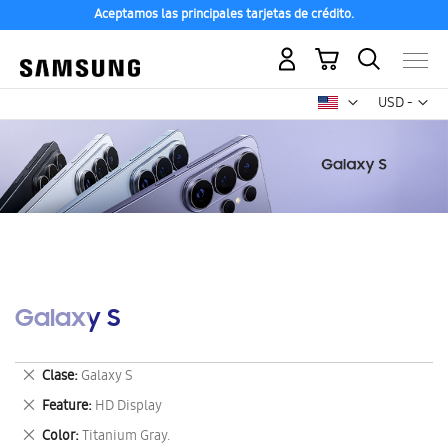
Aceptamos las principales tarjetas de crédito.
Mi carrito
Mon
USD -
dólar
estadounid
Galaxy S
Eliminar
Clase
Galaxy S
este
Eliminar
Feature
HD Display
artículo
este
Eliminar
Color
Titanium Gray.
artículo