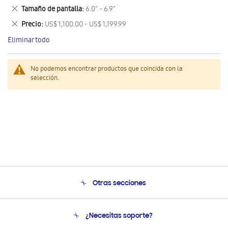
este
Eliminar
Tamaño de pantalla
6.0" - 6.9"
artículo
este
Eliminar
Precio
US$ 1,100.00 - US$ 1,199.99
artículo
este
Eliminar todo
artículo
No podemos encontrar productos que coincida con la
selección.
Otras secciones
Conócenos
¿Necesitas soporte?
Soporte