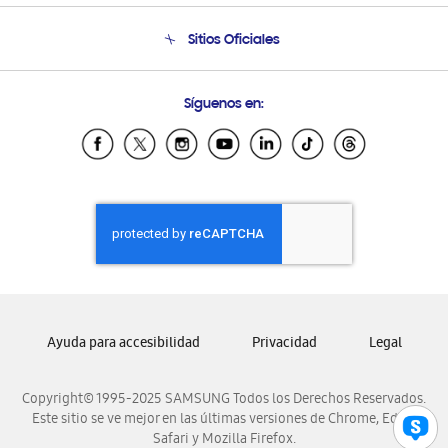
Seguimiento de tu pedido
Soporte telefónico
Sitios Oficiales
Condiciones de Compra
Soporte vía eMail
Preguntas Frecuentes
Samsung Costa Rica
Síguenos en:
Samsung Ecuador
Samsung El Salvador
Samsung Guatemala
Samsung Honduras
Samsung Nicaragua
Samsung Panamá
Samsung República Dominicana
Samsung Venezuela
Ayuda para accesibilidad
Privacidad
Legal
Copyright© 1995-2025 SAMSUNG Todos los Derechos Reservados.
Este sitio se ve mejor en las últimas versiones de Chrome, Edge,
Safari y Mozilla Firefox.