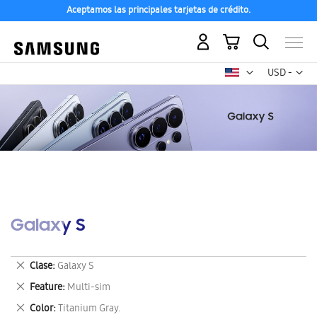
Aceptamos las principales tarjetas de crédito.
Mi carrito
Mon
USD -
dólar
estadounid
Galaxy S
Eliminar
Clase
Galaxy S
este
Eliminar
Feature
Multi-sim
artículo
este
Eliminar
Color
Titanium Gray.
artículo