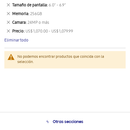
este
Eliminar
Tamaño de pantalla
6.0" - 6.9"
artículo
este
Eliminar
Memoria
256GB
artículo
este
Eliminar
Camara
24MP o más
artículo
este
Eliminar
Precio
US$ 1,070.00 - US$ 1,079.99
artículo
este
Eliminar todo
artículo
No podemos encontrar productos que coincida con la
selección.
Otras secciones