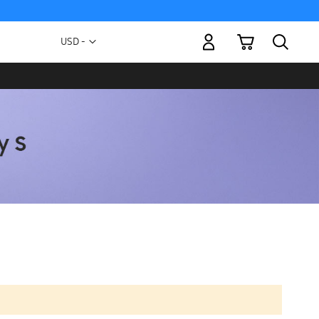
Mi carrito
Moneda
USD -
dólar
estadounidense