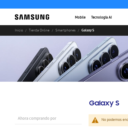
Mobile
Tecnología AI
Galaxy S
Inicio
Tienda Online
Smartphones
Galaxy S
Ahora comprando por
No podemos enco