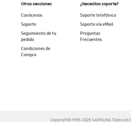
Otras secciones
¿Necesitas soporte?
Conócenos
Soporte telefónico
Soporte
Soporte vía eMail
Seguimiento de tu
Preguntas
pedido
Frecuentes
Condiciones de
Compra
Copyright© 1995-2025 SAMSUNG Todos los D
Este sitio se ve mejor en las últimas versiones de Chrome