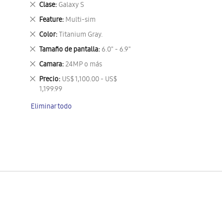
Eliminar
Clase
Galaxy S
este
Eliminar
Feature
Multi-sim
artículo
este
Eliminar
Color
Titanium Gray.
artículo
este
Eliminar
Tamaño de pantalla
6.0" - 6.9"
artículo
este
Eliminar
Camara
24MP o más
artículo
este
Eliminar
Precio
US$ 1,100.00 - US$
artículo
este
1,199.99
artículo
Eliminar todo