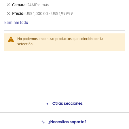
este
Eliminar
Camara
24MP o más
artículo
este
Eliminar
Precio
US$ 1,000.00 - US$ 1,999.99
artículo
este
Eliminar todo
artículo
No podemos encontrar productos que coincida con la
selección.
Otras secciones
Conócenos
¿Necesitas soporte?
Soporte