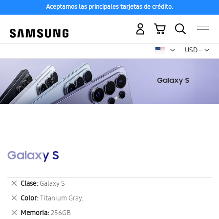
Aceptamos las principales tarjetas de crédito.
Mi carrito
Mon
USD -
dólar
estadounid
Galaxy S
Eliminar
Clase
Galaxy S
este
Eliminar
Color
Titanium Gray.
artículo
este
Eliminar
Memoria
256GB
artículo