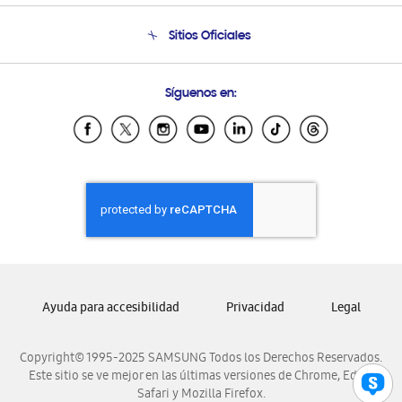
Seguimiento de tu pedido
Soporte telefónico
Sitios Oficiales
Condiciones de Compra
Soporte vía eMail
Preguntas Frecuentes
Samsung Costa Rica
Síguenos en:
Samsung Ecuador
Samsung El Salvador
Samsung Guatemala
Samsung Honduras
Samsung Nicaragua
Samsung Panamá
Samsung República Dominicana
Samsung Venezuela
Ayuda para accesibilidad
Privacidad
Legal
Copyright© 1995-2025 SAMSUNG Todos los Derechos Reservados.
Este sitio se ve mejor en las últimas versiones de Chrome, Edge,
Safari y Mozilla Firefox.