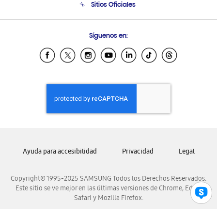
Sitios Oficiales
Condiciones de Compra
Soporte vía eMail
Preguntas Frecuentes
Samsung Costa Rica
Síguenos en:
Samsung Ecuador
Samsung El Salvador
Samsung Guatemala
Samsung Honduras
Samsung Nicaragua
Samsung Panamá
Samsung República Dominicana
Samsung Venezuela
Ayuda para accesibilidad
Privacidad
Legal
Copyright© 1995-2025 SAMSUNG Todos los Derechos Reservados.
Este sitio se ve mejor en las últimas versiones de Chrome, Edge,
Safari y Mozilla Firefox.