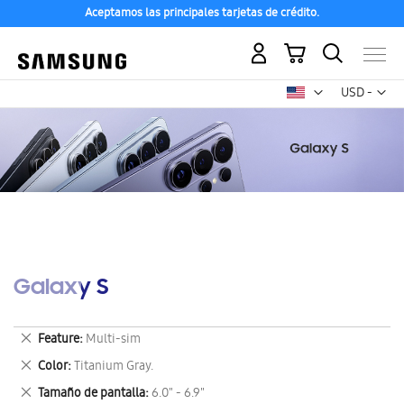
Aceptamos las principales tarjetas de crédito.
Mi carrito
Mon
USD -
dólar
estadounid
Galaxy S
Eliminar
Feature
Multi-sim
este
Eliminar
Color
Titanium Gray.
artículo
este
Eliminar
Tamaño de pantalla
6.0" - 6.9"
artículo