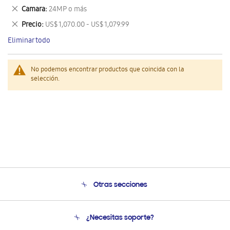
este
Eliminar
Camara
24MP o más
artículo
este
Eliminar
Precio
US$ 1,070.00 - US$ 1,079.99
artículo
este
Eliminar todo
artículo
No podemos encontrar productos que coincida con la
selección.
Otras secciones
Conócenos
¿Necesitas soporte?
Soporte