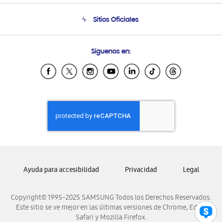
Seguimiento de tu pedido
Soporte telefónico
Sitios Oficiales
Condiciones de Compra
Soporte vía eMail
Preguntas Frecuentes
Samsung Costa Rica
Síguenos en:
Samsung Ecuador
Samsung El Salvador
Samsung Guatemala
Samsung Honduras
Samsung Nicaragua
Samsung Panamá
Samsung República Dominicana
Samsung Venezuela
Ayuda para accesibilidad
Privacidad
Legal
Copyright© 1995-2025 SAMSUNG Todos los Derechos Reservados.
Este sitio se ve mejor en las últimas versiones de Chrome, Edge,
Safari y Mozilla Firefox.