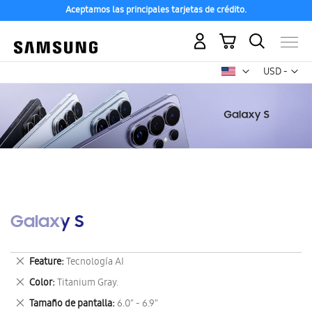
Aceptamos las principales tarjetas de crédito.
Mi carrito
Mon
USD -
dólar
estadounid
Galaxy S
Eliminar
Feature
Tecnología AI
este
Eliminar
Color
Titanium Gray.
artículo
este
Eliminar
Tamaño de pantalla
6.0" - 6.9"
artículo