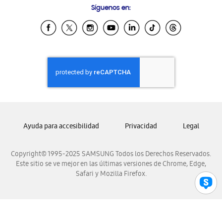
Síguenos en:
Samsung Ecuador
Samsung El Salvador
Samsung Guatemala
Samsung Honduras
Samsung Nicaragua
Samsung Panamá
Samsung República Dominicana
Samsung Venezuela
Ayuda para accesibilidad
Privacidad
Legal
Copyright© 1995-2025 SAMSUNG Todos los Derechos Reservados.
Este sitio se ve mejor en las últimas versiones de Chrome, Edge,
Safari y Mozilla Firefox.