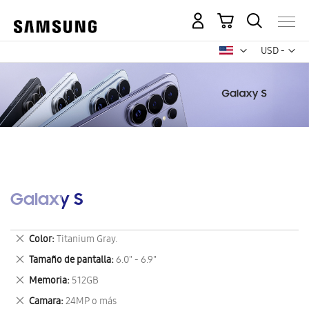
Mi carrito
Mon
USD -
dólar
estadounid
Galaxy S
Eliminar
Color
Titanium Gray.
este
Eliminar
Tamaño de pantalla
6.0" - 6.9"
artículo
este
Eliminar
Memoria
512GB
artículo
este
Eliminar
Camara
24MP o más
artículo