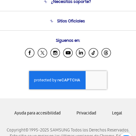
¿Necesitas soporte?
Soporte
Seguimiento de tu pedido
Soporte telefónico
Sitios Oficiales
Condiciones de Compra
Soporte vía eMail
Preguntas Frecuentes
Samsung Costa Rica
Síguenos en:
Samsung Ecuador
Samsung El Salvador
Samsung Guatemala
Samsung Honduras
Samsung Nicaragua
Samsung Panamá
Samsung República Dominicana
Samsung Venezuela
Ayuda para accesibilidad
Privacidad
Legal
Copyright© 1995-2025 SAMSUNG Todos los Derechos Reservados.