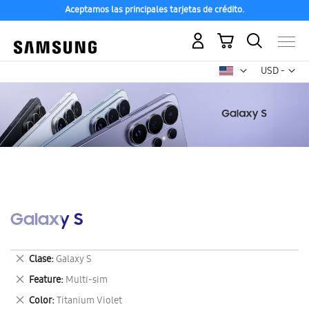
Aceptamos las principales tarjetas de crédito.
Mi carrito
Mon
USD -
dólar
estadounid
Galaxy S
Eliminar
Clase
Galaxy S
este
Eliminar
Feature
Multi-sim
artículo
este
Eliminar
Color
Titanium Violet
artículo