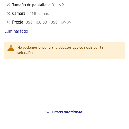
este
Eliminar
Tamaño de pantalla
6.0" - 6.9"
artículo
este
Eliminar
Camara
24MP o más
artículo
este
Eliminar
Precio
US$ 1,100.00 - US$ 1,199.99
artículo
este
Eliminar todo
artículo
No podemos encontrar productos que coincida con la
selección.
Otras secciones
Conócenos