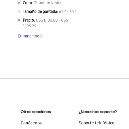
este
Eliminar
Color
Titanium Violet
artículo
este
Eliminar
Tamaño de pantalla
6.0" - 6.9"
artículo
este
Eliminar
Precio
US$ 1,100.00 - US$
artículo
este
1,199.99
artículo
Eliminar todo
Otras secciones
¿Necesitas soporte?
Conócenos
Soporte telefónico