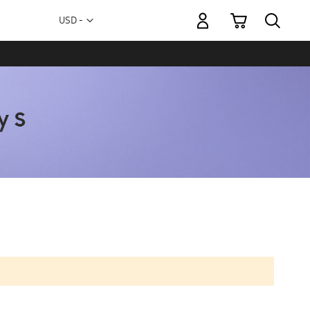
Mi carrito
Moneda
USD -
dólar
estadounidense