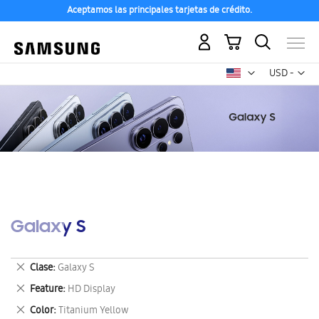
Aceptamos las principales tarjetas de crédito.
Mi carrito
Mon
USD -
dólar
estadounid
Galaxy S
Eliminar
Clase
Galaxy S
este
Eliminar
Feature
HD Display
artículo
este
Eliminar
Color
Titanium Yellow
artículo