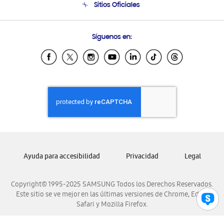
Sitios Oficiales
Condiciones de Compra
Soporte vía eMail
Preguntas Frecuentes
Samsung Costa Rica
Síguenos en:
Samsung Ecuador
Samsung El Salvador
Samsung Guatemala
Samsung Honduras
Samsung Nicaragua
Samsung Panamá
Samsung República Dominicana
Samsung Venezuela
Ayuda para accesibilidad
Privacidad
Legal
Copyright© 1995-2025 SAMSUNG Todos los Derechos Reservados.
Este sitio se ve mejor en las últimas versiones de Chrome, Edge,
Safari y Mozilla Firefox.