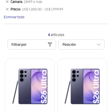
Eliminar
Camara
24MP o más
artículo
este
Eliminar
Precio
US$ 1,000.00 - US$ 1,999.99
artículo
este
Eliminar todo
artículo
4
artículos
Filtrar por