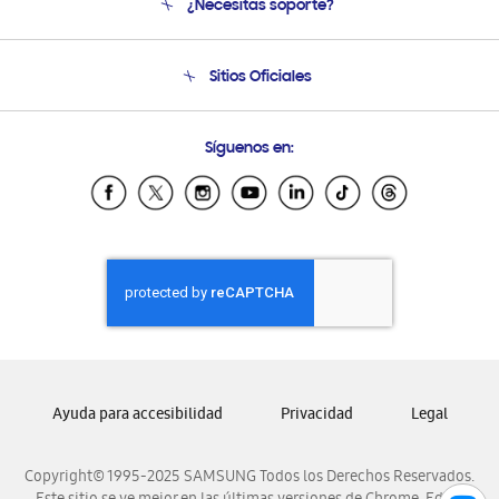
¿Necesitas soporte?
Soporte
Seguimiento de tu pedido
Soporte telefónico
Sitios Oficiales
Condiciones de Compra
Soporte vía eMail
Preguntas Frecuentes
Samsung Costa Rica
Síguenos en:
Samsung Ecuador
Samsung El Salvador
Samsung Guatemala
Samsung Honduras
Samsung Nicaragua
Samsung Panamá
Samsung República Dominicana
Samsung Venezuela
Ayuda para accesibilidad
Privacidad
Legal
Copyright© 1995-2025 SAMSUNG Todos los Derechos Reservados.