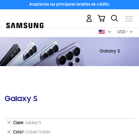
Aceptamos las principales tarjetas de crédito.
Mi carrito
Mon
USD -
dólar
estadounid
Galaxy S
Eliminar
Clase
Galaxy S
este
Eliminar
Color
Cobalt Violet
artículo
este