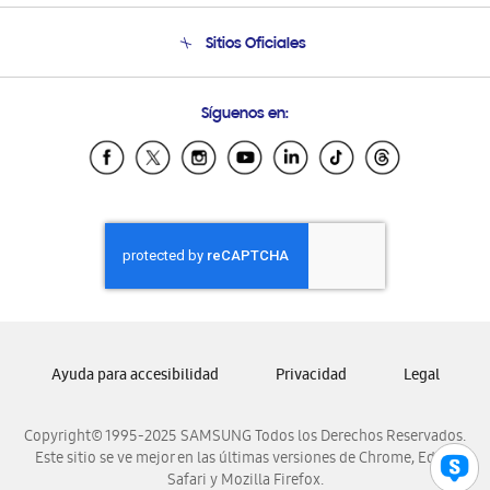
Seguimiento de tu pedido
Soporte telefónico
Sitios Oficiales
Condiciones de Compra
Soporte vía eMail
Preguntas Frecuentes
Samsung Costa Rica
Síguenos en:
Samsung Ecuador
Samsung El Salvador
Samsung Guatemala
Samsung Honduras
Samsung Nicaragua
Samsung Panamá
Samsung República Dominicana
Samsung Venezuela
Ayuda para accesibilidad
Privacidad
Legal
Copyright© 1995-2025 SAMSUNG Todos los Derechos Reservados.
Este sitio se ve mejor en las últimas versiones de Chrome, Edge,
Safari y Mozilla Firefox.