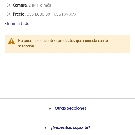
este
Eliminar
Camara
24MP o más
artículo
este
Eliminar
Precio
US$ 1,000.00 - US$ 1,999.99
artículo
este
Eliminar todo
artículo
No podemos encontrar productos que coincida con la
selección.
Otras secciones
Conócenos
¿Necesitas soporte?
Soporte