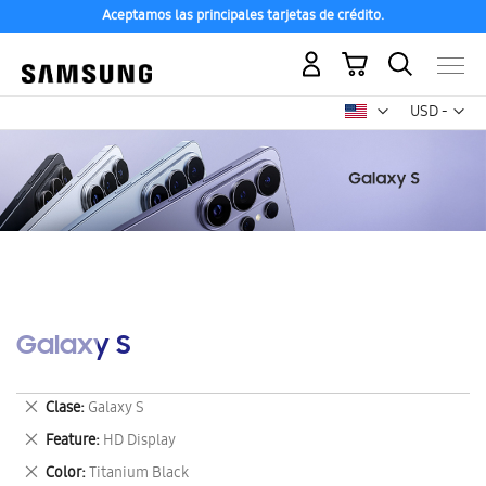
Aceptamos las principales tarjetas de crédito.
Mi carrito
Mon
USD -
dólar
estadounid
Galaxy S
Eliminar
Clase
Galaxy S
este
Eliminar
Feature
HD Display
artículo
este
Eliminar
Color
Titanium Black
artículo