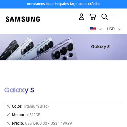
Aceptamos las principales tarjetas de crédito.
Mi carrito
Mon
USD -
dólar
estadounid
Galaxy S
Eliminar
Color
Titanium Black
este
Eliminar
Memoria
512GB
artículo
este
Eliminar
Precio
US$ 1,400.00 - US$ 1,499.99
artículo