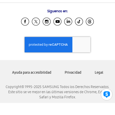
Preguntas Frecuentes
Samsung Costa Rica
Síguenos en:
Samsung Ecuador
Samsung El Salvador
Samsung Guatemala
Samsung Honduras
Samsung Nicaragua
Samsung Panamá
Samsung República Dominicana
Samsung Venezuela
Ayuda para accesibilidad
Privacidad
Legal
Copyright© 1995-2025 SAMSUNG Todos los Derechos Reservados.
Este sitio se ve mejor en las últimas versiones de Chrome, Edge,
Safari y Mozilla Firefox.