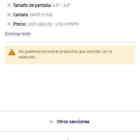
este
Eliminar
Tamaño de pantalla
6.0" - 6.9"
artículo
este
Eliminar
Camara
24MP o más
artículo
este
Eliminar
Precio
US$ 1,000.00 - US$ 1,999.99
artículo
este
Eliminar todo
artículo
No podemos encontrar productos que coincida con la
selección.
Otras secciones
Conócenos