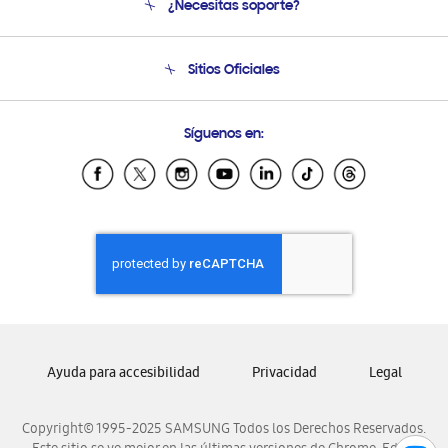
¿Necesitas soporte?
Soporte
Seguimiento de tu pedido
Soporte telefónico
Sitios Oficiales
Condiciones de Compra
Soporte vía eMail
Preguntas Frecuentes
Samsung Costa Rica
Síguenos en:
Samsung Ecuador
Samsung El Salvador
Samsung Guatemala
Samsung Honduras
Samsung Nicaragua
Samsung Panamá
Samsung República Dominicana
Samsung Venezuela
Ayuda para accesibilidad
Privacidad
Legal
Copyright© 1995-2025 SAMSUNG Todos los Derechos Reservados.