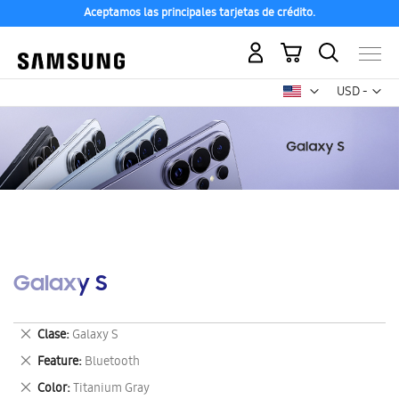
Aceptamos las principales tarjetas de crédito.
Mi carrito
Mon
USD -
dólar
estadounid
Galaxy S
Eliminar
Clase
Galaxy S
este
Eliminar
Feature
Bluetooth
artículo
este
Eliminar
Color
Titanium Gray
artículo