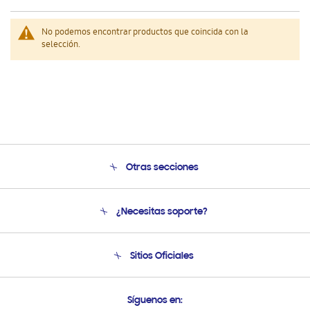
No podemos encontrar productos que coincida con la
selección.
Otras secciones
Conócenos
¿Necesitas soporte?
Soporte
Seguimiento de tu pedido
Soporte telefónico
Sitios Oficiales
Condiciones de Compra
Soporte vía eMail
Preguntas Frecuentes
Samsung Costa Rica
Síguenos en:
Samsung Ecuador