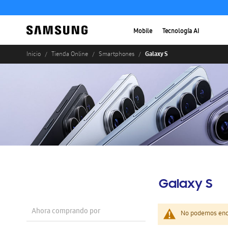
Mobile
Tecnología AI
Galaxy S
Inicio
Tienda Online
Smartphones
Galaxy S
Ahora comprando por
No podemos enco