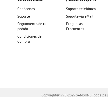
Conócenos
Soporte telefónico
Soporte
Soporte vía eMail
Seguimiento de tu
Preguntas
pedido
Frecuentes
Condiciones de
Compra
Copyright© 1995-2025 SAMSUNG Todos los D
Este sitio se ve mejor en las últimas versiones de Chrome