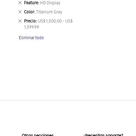
Eliminar
Feature
HD Display
este
Eliminar
Color
Titanium Gray
artículo
este
Eliminar
Precio
US$ 1,300.00 - US$
artículo
este
1,399.99
artículo
Eliminar todo
Otras secciones
¿Necesitas soporte?