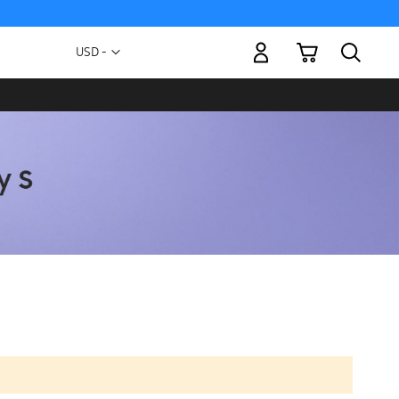
Mi carrito
Moneda
USD -
dólar
estadounidense