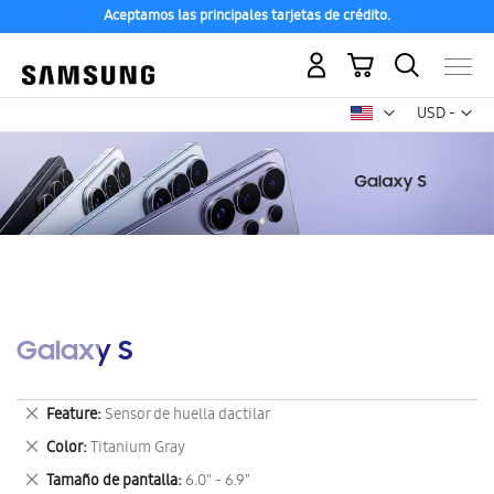
Aceptamos las principales tarjetas de crédito.
Mi carrito
Mon
USD -
dólar
estadounid
Galaxy S
Eliminar
Feature
Sensor de huella dactilar
este
Eliminar
Color
Titanium Gray
artículo
este
Eliminar
Tamaño de pantalla
6.0" - 6.9"
artículo