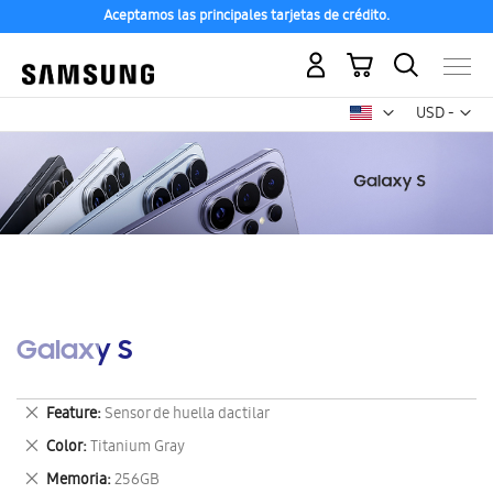
Aceptamos las principales tarjetas de crédito.
Mi carrito
Mon
USD -
dólar
estadounid
Galaxy S
Eliminar
Feature
Sensor de huella dactilar
este
Eliminar
Color
Titanium Gray
artículo
este
Eliminar
Memoria
256GB
artículo