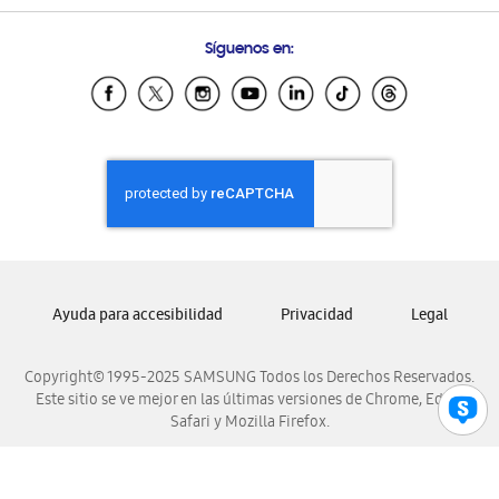
Preguntas Frecuentes
Samsung Costa Rica
Síguenos en:
Samsung Ecuador
Samsung El Salvador
Samsung Guatemala
Samsung Honduras
Samsung Nicaragua
Samsung Panamá
Samsung República Dominicana
Samsung Venezuela
Ayuda para accesibilidad
Privacidad
Legal
Copyright© 1995-2025 SAMSUNG Todos los Derechos Reservados.
Este sitio se ve mejor en las últimas versiones de Chrome, Edge,
Safari y Mozilla Firefox.