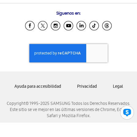
Preguntas Frecuentes
Samsung Costa Rica
Síguenos en:
Samsung Ecuador
Samsung El Salvador
Samsung Guatemala
Samsung Honduras
Samsung Nicaragua
Samsung Panamá
Samsung República Dominicana
Samsung Venezuela
Ayuda para accesibilidad
Privacidad
Legal
Copyright© 1995-2025 SAMSUNG Todos los Derechos Reservados.
Este sitio se ve mejor en las últimas versiones de Chrome, Edge,
Safari y Mozilla Firefox.