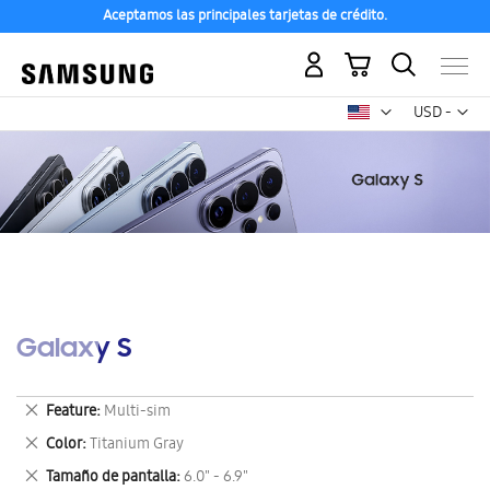
Aceptamos las principales tarjetas de crédito.
Mi carrito
Mon
USD -
dólar
estadounid
Galaxy S
Eliminar
Feature
Multi-sim
este
Eliminar
Color
Titanium Gray
artículo
este
Eliminar
Tamaño de pantalla
6.0" - 6.9"
artículo