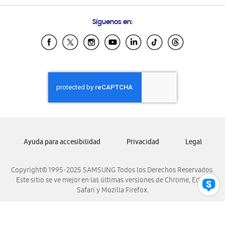
Preguntas Frecuentes
Samsung Costa Rica
Síguenos en:
Samsung Ecuador
Samsung El Salvador
Samsung Guatemala
Samsung Honduras
Samsung Nicaragua
Samsung Panamá
Samsung República Dominicana
Samsung Venezuela
Ayuda para accesibilidad
Privacidad
Legal
Copyright© 1995-2025 SAMSUNG Todos los Derechos Reservados.
Este sitio se ve mejor en las últimas versiones de Chrome, Edge,
Safari y Mozilla Firefox.