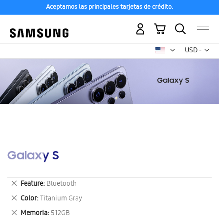
Aceptamos las principales tarjetas de crédito.
Mi carrito
Mon
USD -
dólar
estadounid
Galaxy S
Eliminar
Feature
Bluetooth
este
Eliminar
Color
Titanium Gray
artículo
este
Eliminar
Memoria
512GB
artículo