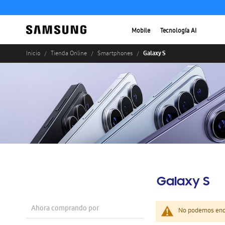
Mobile
Tecnología AI
Galaxy S
Inicio
Tienda Online
Smartphones
Galaxy S
Ahora comprando por
No podemos enco