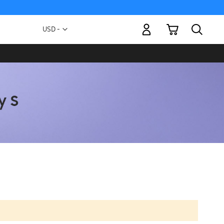
Mi carrito
Moneda
USD -
dólar
estadounidense