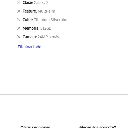
Eliminar
Clase
Galaxy S
este
Eliminar
Feature
Multi-sim
artículo
este
Eliminar
Color
Titanium Silverblue
artículo
este
Eliminar
Memoria
512GB
artículo
este
Eliminar
Camara
24MP o más
artículo
este
Eliminar todo
artículo
Otras secciones
¿Necesitas soporte?