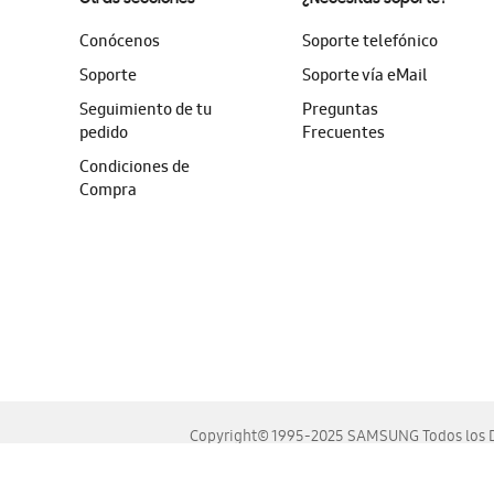
Conócenos
Soporte telefónico
Soporte
Soporte vía eMail
Seguimiento de tu
Preguntas
pedido
Frecuentes
Condiciones de
Compra
Copyright© 1995-2025 SAMSUNG Todos los D
Este sitio se ve mejor en las últimas versiones de Chrome