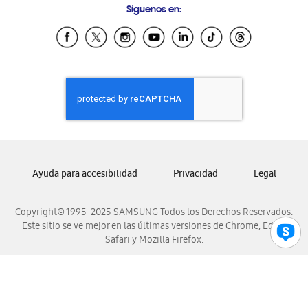
Síguenos en:
Samsung Ecuador
Samsung El Salvador
Samsung Guatemala
Samsung Honduras
Samsung Nicaragua
Samsung Panamá
Samsung República Dominicana
Samsung Venezuela
Ayuda para accesibilidad
Privacidad
Legal
Copyright© 1995-2025 SAMSUNG Todos los Derechos Reservados.
Este sitio se ve mejor en las últimas versiones de Chrome, Edge,
Safari y Mozilla Firefox.