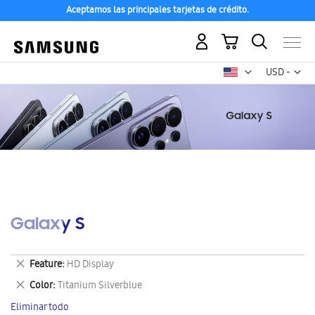
Aceptamos las principales tarjetas de crédito.
Mi carrito
Mon
USD -
dólar
estadounid
Galaxy S
Eliminar
Feature
HD Display
este
Eliminar
Color
Titanium Silverblue
artículo
este
Eliminar todo
artículo