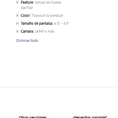
Eliminar
Feature
Sensor de huella
este
dactilar
artículo
Eliminar
Color
Titanium Silverblue
este
Eliminar
Tamaño de pantalla
6.0" - 6.9"
artículo
este
Eliminar
Camara
24MP o más
artículo
este
Eliminar todo
artículo
Otras secciones
¿Necesitas soporte?