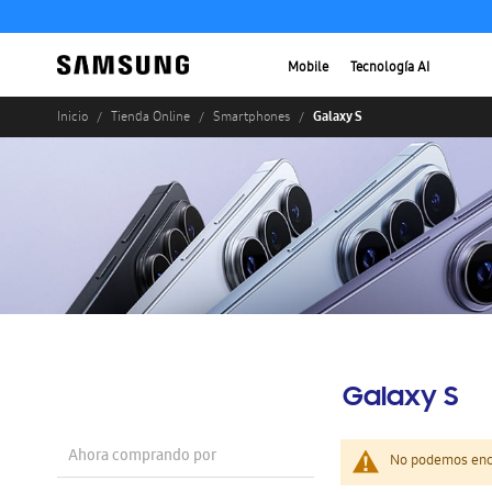
Mobile
Tecnología AI
Galaxy S
Inicio
Tienda Online
Smartphones
Galaxy S
Ahora comprando por
No podemos enco