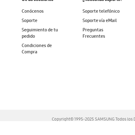
Conócenos
Soporte telefónico
Soporte
Soporte vía eMail
Seguimiento de tu
Preguntas
pedido
Frecuentes
Condiciones de
Compra
Copyright© 1995-2025 SAMSUNG Todos los D
Este sitio se ve mejor en las últimas versiones de Chrome