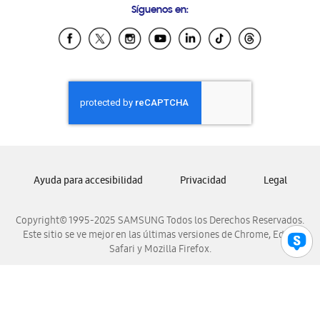
Síguenos en:
Samsung Ecuador
Samsung El Salvador
Samsung Guatemala
Samsung Honduras
Samsung Nicaragua
Samsung Panamá
Samsung República Dominicana
Samsung Venezuela
Ayuda para accesibilidad
Privacidad
Legal
Copyright© 1995-2025 SAMSUNG Todos los Derechos Reservados.
Este sitio se ve mejor en las últimas versiones de Chrome, Edge,
Safari y Mozilla Firefox.