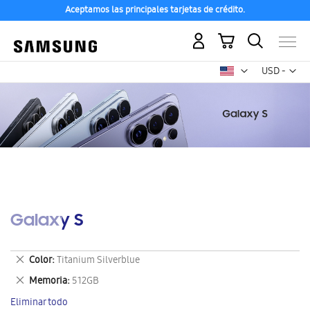
Aceptamos las principales tarjetas de crédito.
Mi carrito
Mon
USD -
dólar
estadounid
Galaxy S
Eliminar
Color
Titanium Silverblue
este
Eliminar
Memoria
512GB
artículo
este
Eliminar todo
artículo