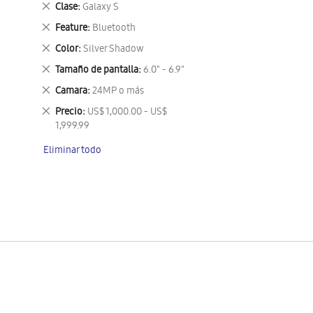
Eliminar
Clase
Galaxy S
este
Eliminar
Feature
Bluetooth
artículo
este
Eliminar
Color
Silver Shadow
artículo
este
Eliminar
Tamaño de pantalla
6.0" - 6.9"
artículo
este
Eliminar
Camara
24MP o más
artículo
este
Eliminar
Precio
US$ 1,000.00 - US$
artículo
este
1,999.99
artículo
Eliminar todo