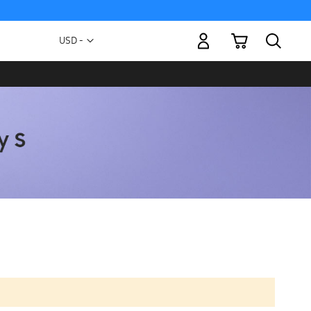
Mi carrito
Moneda
USD -
dólar
estadounidense