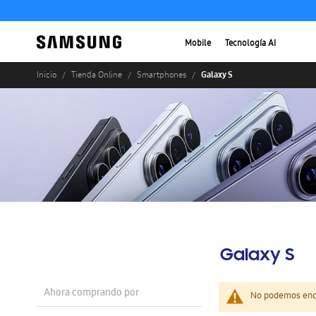
Mobile
Tecnología AI
Galaxy S
Inicio
Tienda Online
Smartphones
Galaxy S
Ahora comprando por
No podemos enco