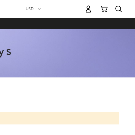
Mi carrito
Moneda
USD -
dólar
estadounidense