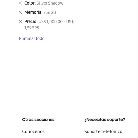
este
Eliminar
Color
Silver Shadow
artículo
este
Eliminar
Memoria
256GB
artículo
este
Eliminar
Precio
US$ 1,000.00 - US$
artículo
este
1,999.99
artículo
Eliminar todo
Otras secciones
¿Necesitas soporte?
Conócenos
Soporte telefónico