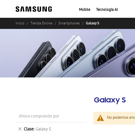
Mobile
Tecnología AI
Galaxy S
Inicio
Tienda Online
Smartphones
Galaxy S
Ahora comprando por
No podemos enco
Eliminar
Clase
Galaxy S