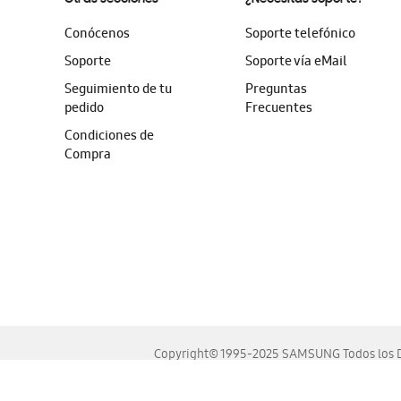
Conócenos
Soporte telefónico
Soporte
Soporte vía eMail
Seguimiento de tu
Preguntas
pedido
Frecuentes
Condiciones de
Compra
Copyright© 1995-2025 SAMSUNG Todos los D
Este sitio se ve mejor en las últimas versiones de Chrome