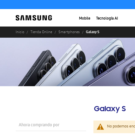
Mobile
Tecnología AI
Galaxy S
Inicio
Tienda Online
Smartphones
Galaxy S
Ahora comprando por
No podemos enco