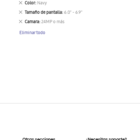
Eliminar
Color
Navy
este
Eliminar
Tamaño de pantalla
6.0" - 6.9"
artículo
este
Eliminar
Camara
24MP o más
artículo
este
Eliminar todo
artículo
Otras secciones
¿Necesitas soporte?