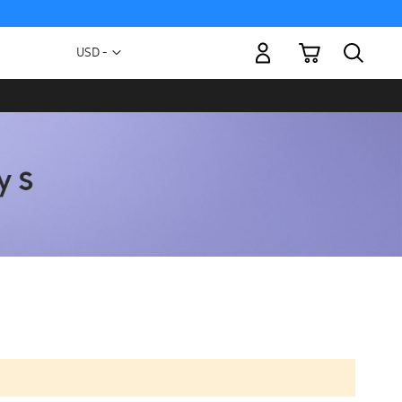
Mi carrito
Moneda
USD -
dólar
estadounidense